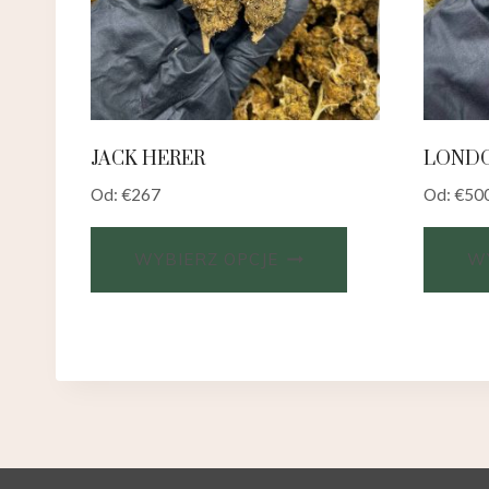
JACK HERER
LONDO
Od:
€
267
Od:
€
50
WYBIERZ OPCJE
WY