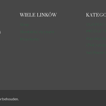
WIELE LINKÓW
KATEGO
Sklep
OUR FEAT
PRODUCT
Skontaktuj się z nami
i
Kup olej z k
Moje konto
(THC) onlin
hasj Kopen 
orbehouden.