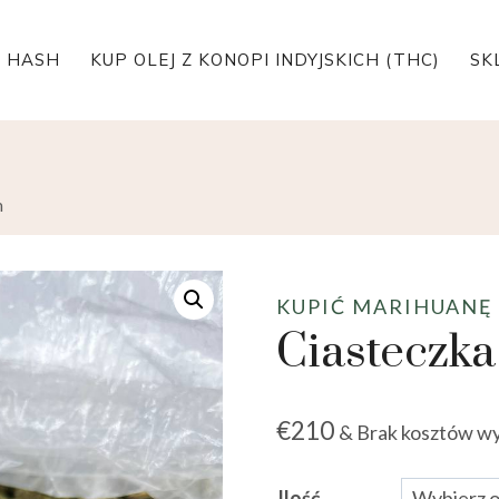
 HASH
KUP OLEJ Z KONOPI INDYJSKICH (THC)
SK
m
KUPIĆ MARIHUANĘ
Ciasteczka
€
210
& Brak kosztów wy
Ilość