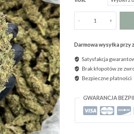
ilość
Cookies
&
Cream
Darmowa wysyłka przy z
Satysfakcja gwaranto
Brak kłopotów ze zwr
Bezpieczne płatności
GWARANCJA BEZPIE