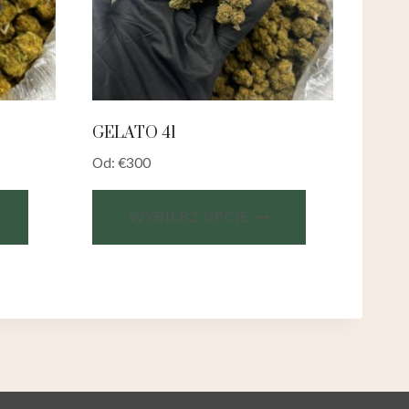
GELATO 41
Od:
€
300
WYBIERZ OPCJE