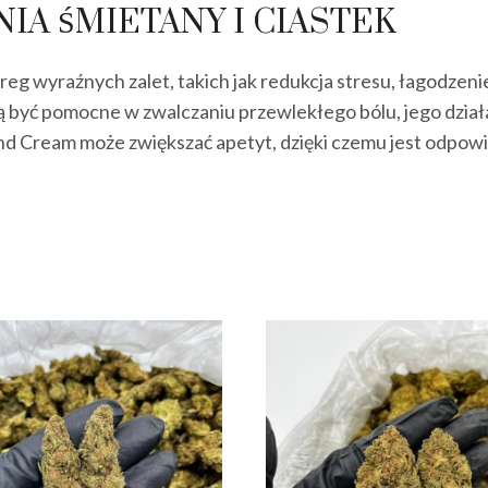
IA ŚMIETANY I CIASTEK
eg wyraźnych zalet, takich jak redukcja stresu, łagodzenie
być pomocne w zwalczaniu przewlekłego bólu, jego dział
and Cream może zwiększać apetyt, dzięki czemu jest odpow