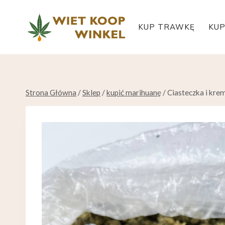
Przeskocz
do
KUP TRAWKĘ
KUP
treści
Strona Główna
/
Sklep
/
kupić marihuanę
/
Ciasteczka i kre