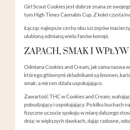
Girl Scout Cookies jest dobrze znana ze swoje
tym High Times Cannabis Cup. Z kolei czysta ind
Łącząc najlepsze cechy obu szczepów macierzy
ulubioną odmianą wielu fanów konopi.
ZAPACH, SMAK I WPŁYW
Odmiana Cookies and Cream, jak sama nazwa wska
którego głównymi składnikami są limonen, kariof
smak; a mircen działa uspokajająco.
Zawartość THC w Cookies and Cream, wahająca 
pobudzający i uspokajający. Po kilku buchach n
fizyczne uczucie spokoju w miarę dalszego sto
dnia; w większych dawkach, dając radosne, odurz