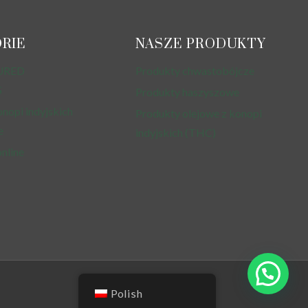
RIE
NASZE PRODUKTY
URED
Produkty chwastobójcze
S
Produkty haszyszowe
onopi indyjskich
Produkty olejowe z konopi
e
indyjskich (THC)
online
Polish