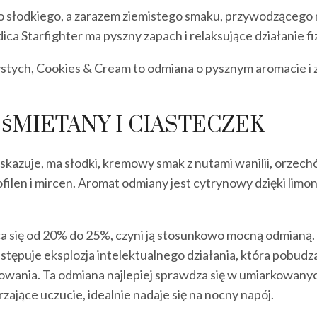
go słodkiego, a zarazem ziemistego smaku, przywodzącego 
ica Starfighter ma pyszny zapach i relaksujące działanie f
stych, Cookies & Cream to odmiana o pysznym aromacie i z
 ŚMIETANY I CIASTECZEK
zuje, ma słodki, kremowy smak z nutami wanilii, orzechów
ilen i mircen. Aromat odmiany jest cytrynowy dzięki limone
się od 20% do 25%, czyni ją stosunkowo mocną odmianą. 
astępuje eksplozja intelektualnego działania, która pobudz
sowania. Ta odmiana najlepiej sprawdza się w umiarkowan
ające uczucie, idealnie nadaje się na nocny napój.