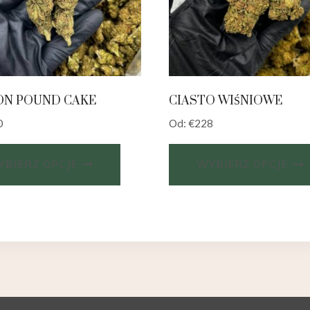
N POUND CAKE
CIASTO WIŚNIOWE
0
Od:
€
228
BIERZ OPCJE
WYBIERZ OPCJE