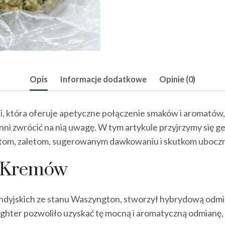
Opis
Informacje dodatkowe
Opinie (0)
, która oferuje apetyczne połączenie smaków i aromatów,
nni zwrócić na nią uwagę. W tym artykule przyjrzymy się 
ktom, zaletom, sugerowanym dawkowaniu i skutkom ubocz
I Kremów
ndyjskich ze stanu Waszyngton, stworzył hybrydową odmi
ighter pozwoliło uzyskać tę mocną i aromatyczną odmianę,