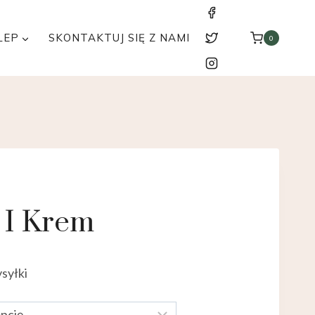
LEP
SKONTAKTUJ SIĘ Z NAMI
0
 I Krem
syłki