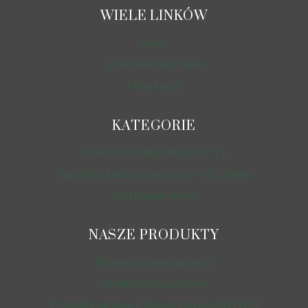
WIELE LINKÓW
Sklep
Skontaktuj się z nami
Moje konto
KATEGORIE
OUR FEATURED PRODUCTS
Kup olej z konopi indyjskich (THC) online
hasj Kopen online
NASZE PRODUKTY
Produkty chwastobójcze
Produkty haszyszowe
Produkty olejowe z konopi indyjskich (THC)