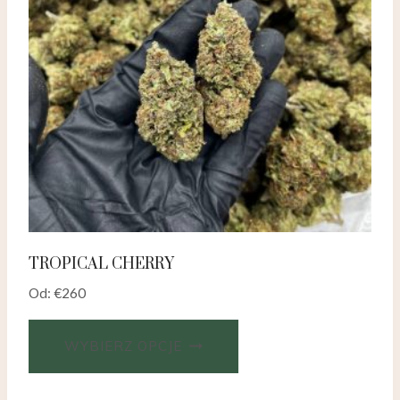
TROPICAL CHERRY
Od:
€
260
WYBIERZ OPCJE