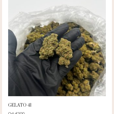
GELATO 41
Od:
€
300