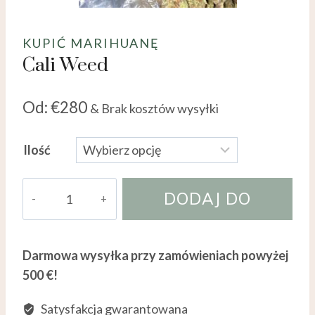
KUPIĆ MARIHUANĘ
Cali Weed
Od:
€
280
& Brak kosztów wysyłki
Ilość
ilość
DODAJ DO
Cali
Wiet
KOSZYKA
Darmowa wysyłka przy zamówieniach powyżej
500 €!
Satysfakcja gwarantowana