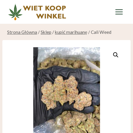
Przeskocz
do
treści
Strona Główna
/
Sklep
/
kupić marihuanę
/
Cali Weed