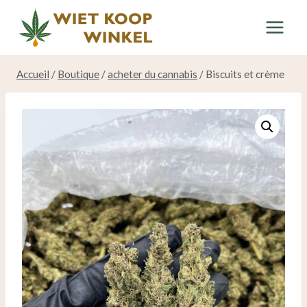
Skip
to
content
Accueil
/
Boutique
/
acheter du cannabis
/
Biscuits et crème