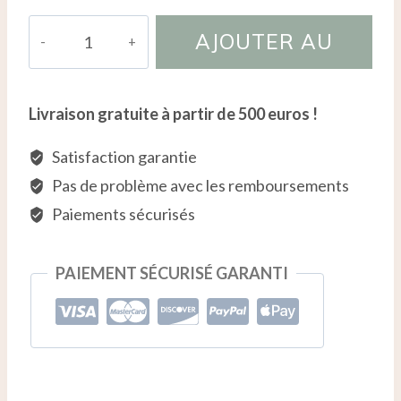
quantité
AJOUTER AU
de
Cookies
PANIER
&
Livraison gratuite à partir de 500 euros !
Cream
Satisfaction garantie
Pas de problème avec les remboursements
Paiements sécurisés
PAIEMENT SÉCURISÉ GARANTI