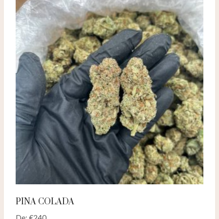
PINA COLADA
De:
€
240