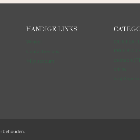
HANDIGE LINKS
CATEGO
Winkel
OUR FEAT
PRODUCT
Contacteer ons
cannabis (T
Mijn account
online
hasj Kopen 
orbehouden.