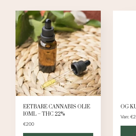
EETBARE CANNABIS OLIE
OG K
10ML – THC 22%
Van:
€
2
€
200
O