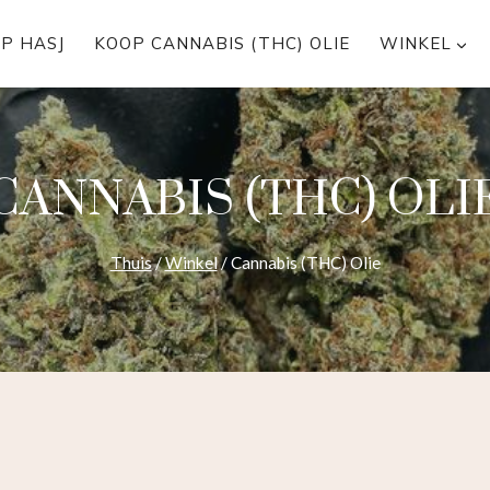
P HASJ
KOOP CANNABIS (THC) OLIE
WINKEL
CANNABIS (THC) OLI
Thuis
/
Winkel
/
Cannabis (THC) Olie