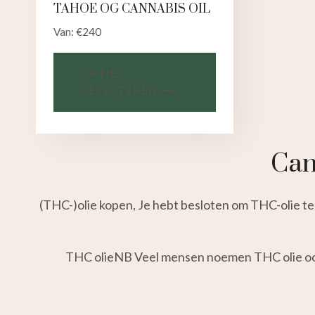
TAHOE OG CANNABIS OIL
Van:
€
240
OPTIES
SELECTEREN
Can
(THC-)olie kopen, Je hebt besloten om THC-olie te 
THC olieNB Veel mensen noemen THC olie ook w