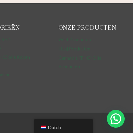
RIEËN
ONZE PRODUCTEN
URED
Wiet Producten
S
Hasj Producten
HC) olie Kopen
Cannabis (THC) Olie
Producten
online
Dutch