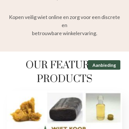
Kopen veilig wiet online en zorg voor een discrete
en
betrouwbare winkelervaring.
OUR FEATURED
P
Aanbieding
r
o
PRODUCTS
d
u
c
t
i
n
d
e
u
i