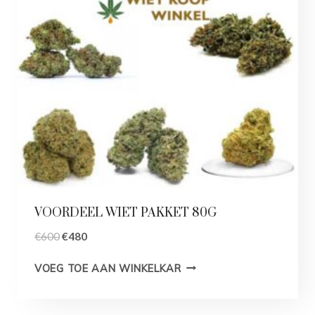
t
v
e
r
k
o
o
p
VOORDEEL WIET PAKKET 80G
€
600
€
480
VOEG TOE AAN WINKELKAR