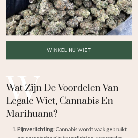
WINKEL NU WIET
H
W
Wat Zijn De Voordelen Van
Legale Wiet, Cannabis En
Marihuana?
Pijnverlichting:
Cannabis wordt vaak gebruikt
om chronische pijn te verlichten, waaronder