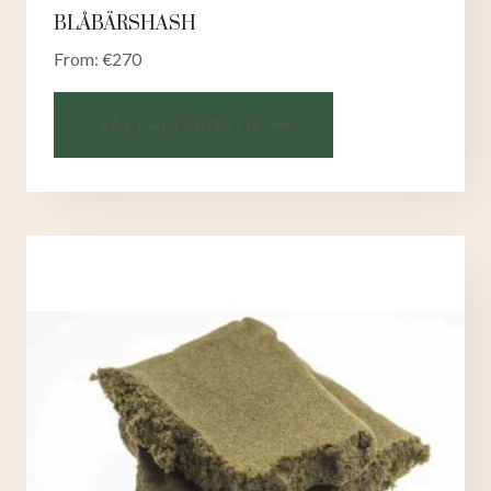
BLÅBÄRSHASH
From:
€
270
VÄLJ ALTERNATIV