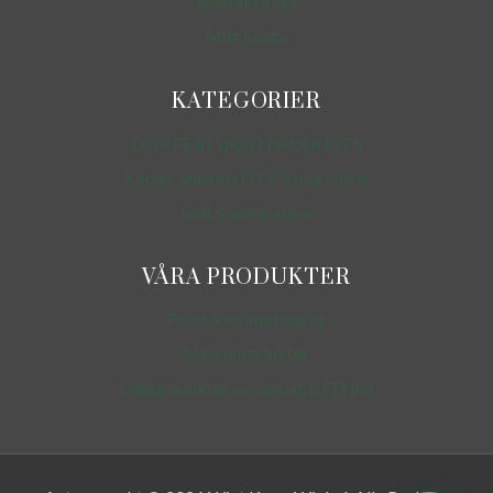
Kontakta oss
Mitt konto
KATEGORIER
OUR FEATURED PRODUCTS
Köpa Cannabis (THC) olja online
hasj Kopen online
VÅRA PRODUKTER
Produkter mot ogräs
Haschprodukter
Oljeprodukter av cannabis (THC)