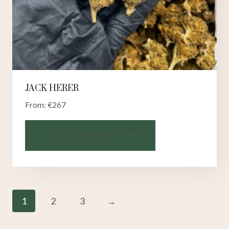
JACK HERER
From:
€
267
VÄLJ ALTERNATIV
1
2
3
→