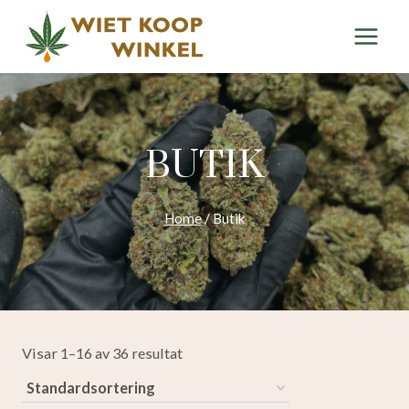
Hoppa
till
innehåll
BUTIK
Home
/
Butik
Visar 1–16 av 36 resultat