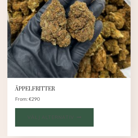
ÄPPELFRITTER
From:
€
290
VÄLJ ALTERNATIV