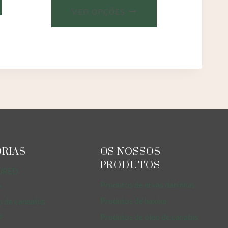
VER OPÇÕES
RIAS
OS NOSSOS
PRODUTOS
URED
Produtos de ervas daninhas
S
Produtos de haxixe
 de cannabis
e
Produtos de óleo de canábis