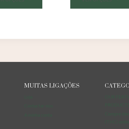
MUITAS LIGAÇÕES
CATEGO
Loja
OUR FEAT
PRODUCT
Contactar-nos
Compre óleo
A minha conta
(THC) onlin