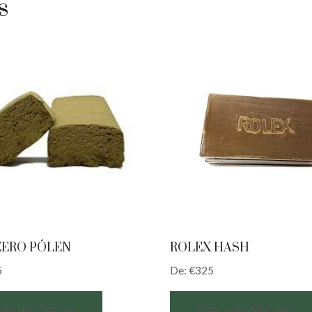
s
ZERO PÓLEN
ROLEX HASH
5
De:
€
325
ER OPÇÕES
VER OPÇÕES