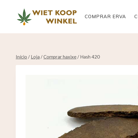
Saltar
para
COMPRAR ERVA
C
o
conteúdo
Início
/
Loja
/
Comprar haxixe
/
Hash 420