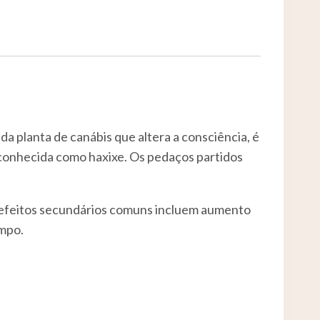
da planta de canábis que altera a consciência, é
é conhecida como haxixe. Os pedaços partidos
s efeitos secundários comuns incluem aumento
empo.