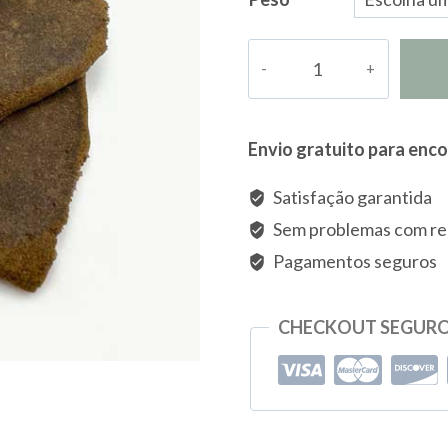
Quantidade
de
Hash
420
Envio gratuito para enc
Satisfação garantida
Sem problemas com r
Pagamentos seguros
CHECKOUT SEGUR