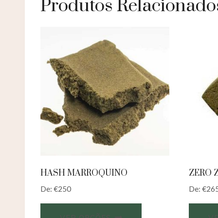
Produtos Relacionado
HASH MARROQUINO
ZERO 
De:
€
250
De:
€
26
VER OPÇÕES
V