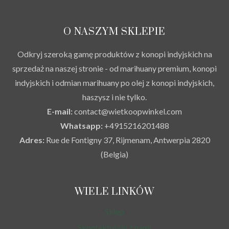
O NASZYM SKLEPIE
Odkryj szeroką gamę produktów z konopi indyjskich na
sprzedaż na naszej stronie - od marihuany premium, konopi
indyjskich i odmian marihuany po olej z konopi indyjskich,
haszysz i nie tylko.
E-mail:
contact@wietkoopwinkel.com
Whatsapp:
+4915216201488
Adres:
Rue de Fontigny 37, Rijmenam, Antwerpia 2820
(Belgia)
WIELE LINKÓW
Sklep
Skontaktuj się z nami