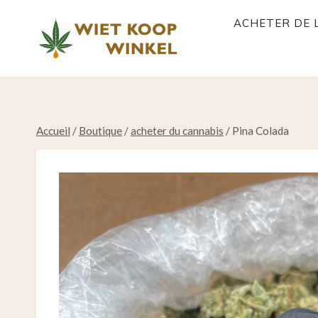
Skip
ACHETER DE 
to
content
Accueil
/
Boutique
/
acheter du cannabis
/
Pina Colada