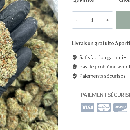
quantité
de
Pina
Colada
Livraison gratuite à parti
Satisfaction garantie
Pas de problème avec
Paiements sécurisés
PAIEMENT SÉCURIS