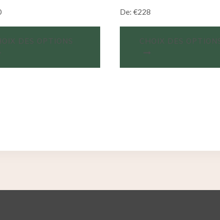
0
De:
€
228
OIX DES OPTIONS
CHOIX DES OPTION