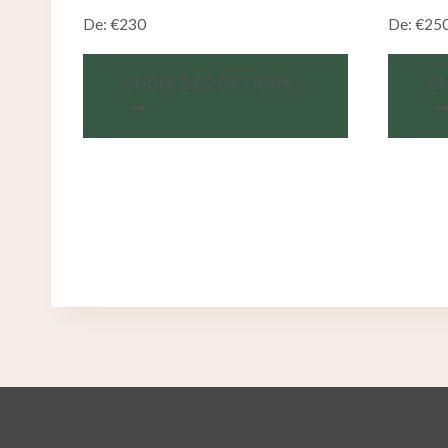
De:
€
230
De:
€
25
CHOIX DES OPTIONS
CH