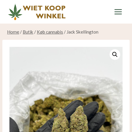
Spring
til
indhold
Home
/
Butik
/
Køb cannabis
/
Jack Skellington