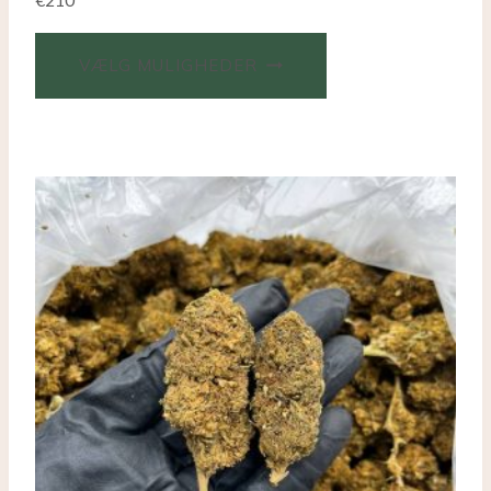
€
210
VÆLG MULIGHEDER