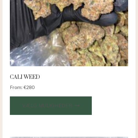
CALI WEED
From:
€
280
VÆLG MULIGHEDER