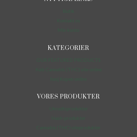
Butik
Kontakt os
Min konto
KATEGORIER
OUR FEATURED PRODUCTS
Køb Cannabis (THC) olie online
hasj Kopen online
VORES PRODUKTER
Ukrudtsprodukter
Hash-produkter
Cannabis (THC) olieprodukter