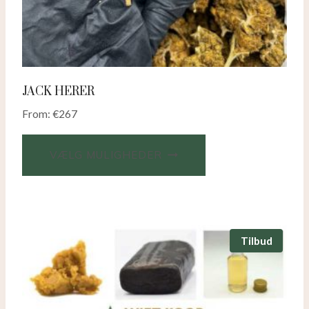
JACK HERER
From:
€
267
VÆLG MULIGHEDER
Tilbud